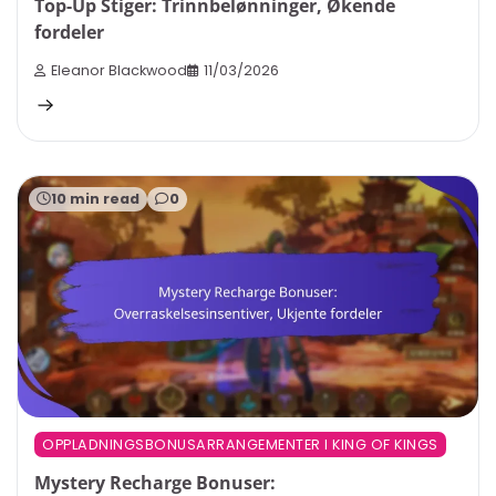
Top-Up Stiger: Trinnbelønninger, Økende
fordeler
Eleanor Blackwood
11/03/2026
10 min read
0
OPPLADNINGSBONUSARRANGEMENTER I KING OF KINGS
Mystery Recharge Bonuser: