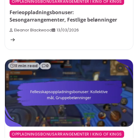
OPPLADNINGSBONUSARRANGEMENTER I KING OF KINGS
Ferieoppladningsbonuser:
Sesongarrangementer, Festlige belønninger
Eleanor Blackwood
13/03/2026
11 min read
0
OPPLADNINGSBONUSARRANGEMENTER I KING OF KINGS