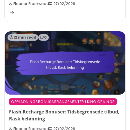
Eleanor Blackwood
27/02/2026
12 min read
0
OPPLADNINGSBONUSARRANGEMENTER I KING OF KINGS
Flash Recharge Bonuser: Tidsbegrensede tilbud,
Rask belønning
Eleanor Blackwood
27/02/2026