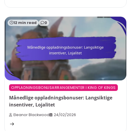
12 min read
0
OPPLADNINGSBONUSARRANGEMENTER I KING OF KINGS
Månedlige oppladningsbonuser: Langsiktige
insentiver, Lojalitet
Eleanor Blackwood
24/02/2026