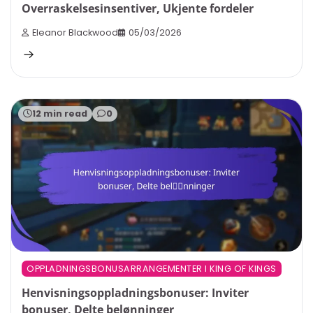
Overraskelsesinsentiver, Ukjente fordeler
Eleanor Blackwood
05/03/2026
12 min read
0
OPPLADNINGSBONUSARRANGEMENTER I KING OF KINGS
Henvisningsoppladningsbonuser: Inviter
bonuser, Delte belønninger