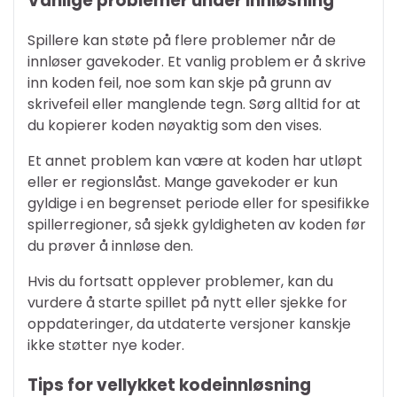
Vanlige problemer under innløsning
Spillere kan støte på flere problemer når de
innløser gavekoder. Et vanlig problem er å skrive
inn koden feil, noe som kan skje på grunn av
skrivefeil eller manglende tegn. Sørg alltid for at
du kopierer koden nøyaktig som den vises.
Et annet problem kan være at koden har utløpt
eller er regionslåst. Mange gavekoder er kun
gyldige i en begrenset periode eller for spesifikke
spillerregioner, så sjekk gyldigheten av koden før
du prøver å innløse den.
Hvis du fortsatt opplever problemer, kan du
vurdere å starte spillet på nytt eller sjekke for
oppdateringer, da utdaterte versjoner kanskje
ikke støtter nye koder.
Tips for vellykket kodeinnløsning