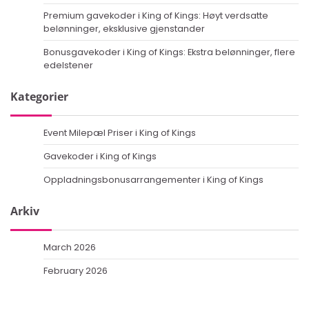
Premium gavekoder i King of Kings: Høyt verdsatte
belønninger, eksklusive gjenstander
Bonusgavekoder i King of Kings: Ekstra belønninger, flere
edelstener
Kategorier
Event Milepæl Priser i King of Kings
Gavekoder i King of Kings
Oppladningsbonusarrangementer i King of Kings
Arkiv
March 2026
February 2026