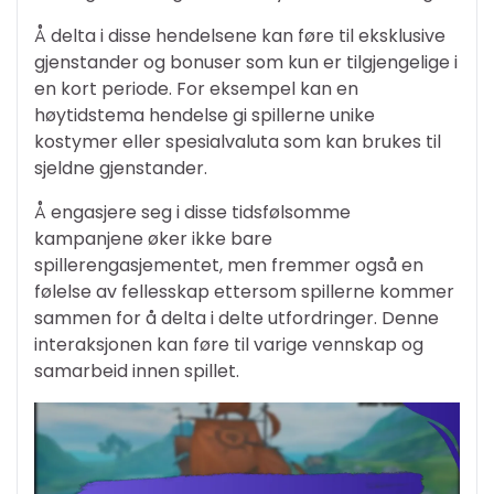
Å delta i disse hendelsene kan føre til eksklusive
gjenstander og bonuser som kun er tilgjengelige i
en kort periode. For eksempel kan en
høytidstema hendelse gi spillerne unike
kostymer eller spesialvaluta som kan brukes til
sjeldne gjenstander.
Å engasjere seg i disse tidsfølsomme
kampanjene øker ikke bare
spillerengasjementet, men fremmer også en
følelse av fellesskap ettersom spillerne kommer
sammen for å delta i delte utfordringer. Denne
interaksjonen kan føre til varige vennskap og
samarbeid innen spillet.