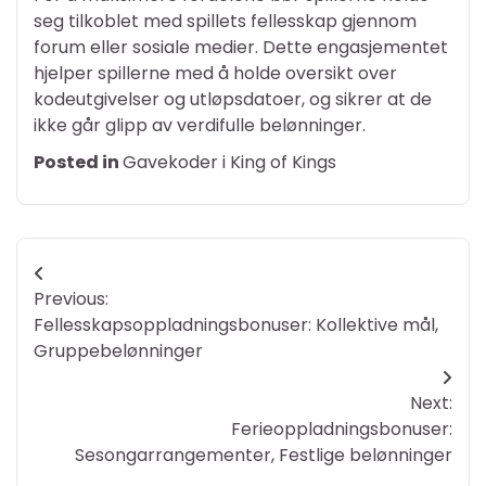
seg tilkoblet med spillets fellesskap gjennom
forum eller sosiale medier. Dette engasjementet
hjelper spillerne med å holde oversikt over
kodeutgivelser og utløpsdatoer, og sikrer at de
ikke går glipp av verdifulle belønninger.
Posted in
Gavekoder i King of Kings
Post
Previous:
navigation
Fellesskapsoppladningsbonuser: Kollektive mål,
Gruppebelønninger
Next:
Ferieoppladningsbonuser:
Sesongarrangementer, Festlige belønninger