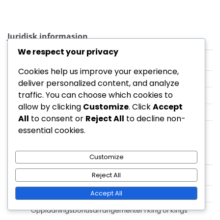
Juridisk informasjon
We respect your privacy
Personvernerklæring
Cookies help us improve your experience,
Om
deliver personalized content, and analyze
traffic. You can choose which cookies to
Kom i kontakt
allow by clicking
Customize
. Click
Accept
Informasjonskapsler og sporing
All
to consent or
Reject All
to decline non-
Tjenestevilkår
essential cookies.
Kategorier
Customize
Reject All
Event Milepæl Priser i King of Kings
Accept All
Gavekoder i King of Kings
Oppladningsbonusarrangementer i King of Kings