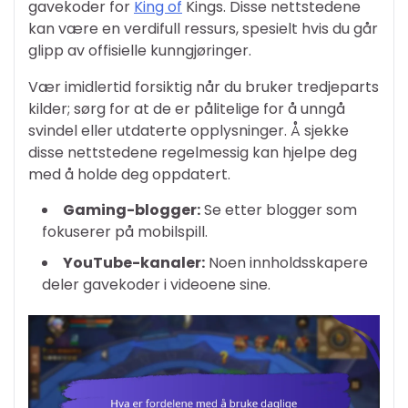
gavekoder for
King of
Kings. Disse nettstedene
kan være en verdifull ressurs, spesielt hvis du går
glipp av offisielle kunngjøringer.
Vær imidlertid forsiktig når du bruker tredjeparts
kilder; sørg for at de er pålitelige for å unngå
svindel eller utdaterte opplysninger. Å sjekke
disse nettstedene regelmessig kan hjelpe deg
med å holde deg oppdatert.
Gaming-blogger:
Se etter blogger som
fokuserer på mobilspill.
YouTube-kanaler:
Noen innholdsskapere
deler gavekoder i videoene sine.