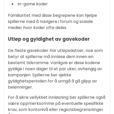
In-game koder
Familiaritet med disse begrepene kan hjelpe
spillerne med å navigere i forum og sosiale
medier hvor koder ofte deles.
Utløp og gyldighet av gavekoder
De fleste gavekoder har utløpsdatoer, noe som
betyr at spillerne må innløse dem innen en
bestemt tidsramme. Vanligvis er disse kodene
gyldige i noen dager til et par uker, avhengig av
kampanjen. Spillerne bør sjekke
gyldighetsperioden for å unngå å gå glipp av
belønninger.
For å sikre vellykket innløsning bør spillerne også
være oppmerksomme på eventuelle spesifikke
krav, som kontonivå eller regionsbegrensninger.