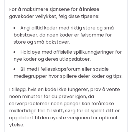
For å maksimere sjansene for å innløse
gavekoder vellykket, følg disse tipsene:
Angi alltid koder med riktig store og små
bokstaver, da noen koder er følsomme for
store og små bokstaver.
Hold øye med offisielle spillkunngjøringer for
nye koder og deres utløpsdatoer.
Bli med i fellesskapsforum eller sosiale
mediegrupper hvor spillere deler koder og tips.
I tillegg, hvis en kode ikke fungerer, prøv å vente
noen minutter før du prøver igjen, da
serverproblemer noen ganger kan forårsake
midlertidige feil. Til slutt, sørg for at spillet ditt er
oppdatert til den nyeste versjonen for optimal
ytelse.