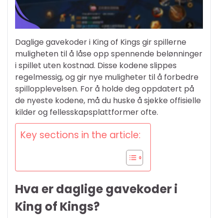
Daglige gavekoder i King of Kings gir spillerne
muligheten til å låse opp spennende belønninger
i spillet uten kostnad. Disse kodene slippes
regelmessig, og gir nye muligheter til å forbedre
spillopplevelsen. For å holde deg oppdatert på
de nyeste kodene, må du huske å sjekke offisielle
kilder og fellesskapsplattformer ofte.
Key sections in the article:
Hva er daglige gavekoder i
King of Kings?