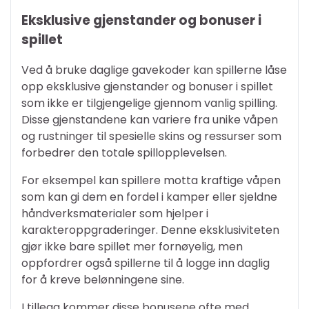
Eksklusive gjenstander og bonuser i
spillet
Ved å bruke daglige gavekoder kan spillerne låse
opp eksklusive gjenstander og bonuser i spillet
som ikke er tilgjengelige gjennom vanlig spilling.
Disse gjenstandene kan variere fra unike våpen
og rustninger til spesielle skins og ressurser som
forbedrer den totale spillopplevelsen.
For eksempel kan spillere motta kraftige våpen
som kan gi dem en fordel i kamper eller sjeldne
håndverksmaterialer som hjelper i
karakteroppgraderinger. Denne eksklusiviteten
gjør ikke bare spillet mer fornøyelig, men
oppfordrer også spillerne til å logge inn daglig
for å kreve belønningene sine.
I tillegg kommer disse bonusene ofte med