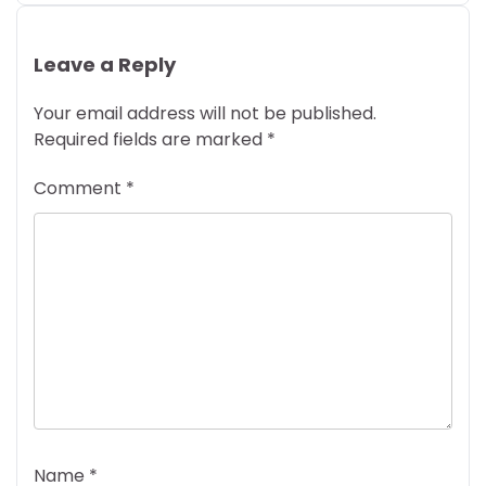
Leave a Reply
Your email address will not be published.
Required fields are marked
*
Comment
*
Name
*