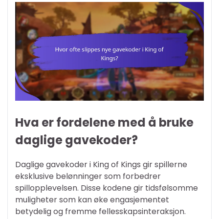
Hva er fordelene med å bruke
daglige gavekoder?
Daglige gavekoder i King of Kings gir spillerne
eksklusive belønninger som forbedrer
spillopplevelsen. Disse kodene gir tidsfølsomme
muligheter som kan øke engasjementet
betydelig og fremme fellesskapsinteraksjon.