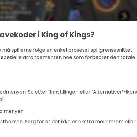
vekoder i King of Kings?
s
må spillerne følge en enkel prosess i spillgrensesnittet.
 av spesielle arrangementer, noe som forbedrer den totale
dmenyen. Se etter ‘Innstillinger’ eller ‘Alternativer’-ikon
l.
fra menyen.
kstboksen. Sørg for at det ikke er ekstra mellomrom eller