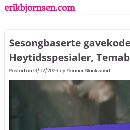
Skip
erikbjornsen.com
to
content
Sesongbaserte gavekoder 
Høytidsspesialer, Temab
Posted on
13/02/2026
by
Eleanor Blackwood