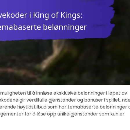
muligheten til å innløse eksklusive belønninger i løpet av
odene gir verdifulle gjenstander og bonuser i spillet, no
værende høytidstilbud som har temabaserte belønninger 
rangementer for å låse opp unike gjenstander som kun er