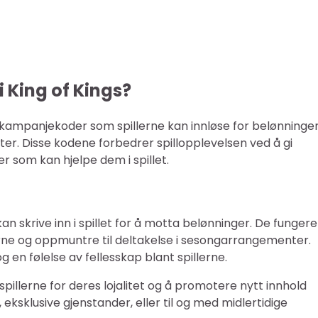
 King of Kings?
 kampanjekoder som spillerne kan innløse for belønninger
nter. Disse kodene forbedrer spillopplevelsen ved å gi
er som kan hjelpe dem i spillet.
 skrive inn i spillet for å motta belønninger. De fungere
rne og oppmuntre til deltakelse i sesongarrangementer.
 en følelse av fellesskap blant spillerne.
llerne for deres lojalitet og å promotere nytt innhold
r, eksklusive gjenstander, eller til og med midlertidige