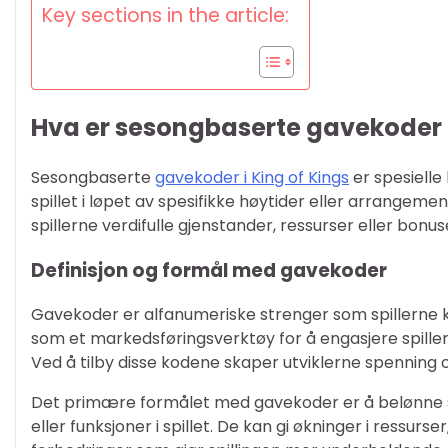
Key sections in the article:
Hva er sesongbaserte gavekoder i
Sesongbaserte
gavekoder i King of Kings
er spesielle
spillet i løpet av spesifikke høytider eller arrangeme
spillerne verdifulle gjenstander, ressurser eller bonus
Definisjon og formål med gavekoder
Gavekoder er alfanumeriske strenger som spillerne kan
som et markedsføringsverktøy for å engasjere spille
Ved å tilby disse kodene skaper utviklerne spenning og
Det primære formålet med gavekoder er å belønne spi
eller funksjoner i spillet. De kan gi økninger i ressurse