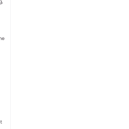
g,
ne
at