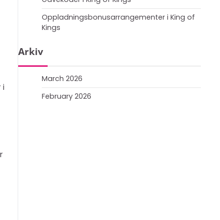
Oppladningsbonusarrangementer i King of
Kings
Arkiv
March 2026
 i
February 2026
r