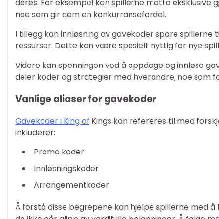
deres. For eksempel kan spillerne motta eksklusive gj
noe som gir dem en konkurransefordel.
I tillegg kan innløsning av gavekoder spare spillerne t
ressurser. Dette kan være spesielt nyttig for nye spi
Videre kan spenningen ved å oppdage og innløse gav
deler koder og strategier med hverandre, noe som fo
Vanlige aliaser for gavekoder
Gavekoder i King of
Kings kan refereres til med forskje
inkluderer:
Promo koder
Innløsningskoder
Arrangementkoder
Å forstå disse begrepene kan hjelpe spillerne med å 
de ikke går glipp av verdifulle belønninger. Å følge m