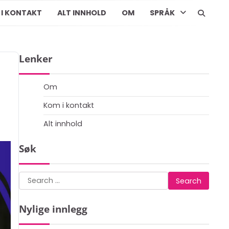
 I KONTAKT
ALT INNHOLD
OM
SPRÅK
Lenker
Om
Kom i kontakt
Alt innhold
Søk
Search
for:
Nylige innlegg