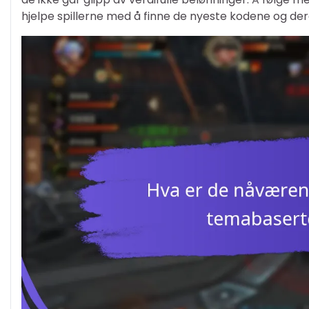
hjelpe spillerne med å finne de nyeste kodene og dere