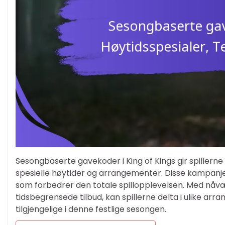
Sesongbaserte gavekoder i King of Kings gir spillerne 
spesielle høytider og arrangementer. Disse kampanjek
som forbedrer den totale spillopplevelsen. Med nå
tidsbegrensede tilbud, kan spillerne delta i ulike ar
tilgjengelige i denne festlige sesongen.