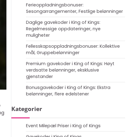
Ferieoppladningsbonuser:
Sesongarrangementer, Festlige belønninger
Daglige gavekoder i King of Kings:
Regelmessige oppdateringer, nye
muligheter
Fellesskapsoppladningsbonuser: Kollektive
mål, Gruppebelønninger
Premium gavekoder i King of Kings: Høyt
verdsatte belønninger, eksklusive
gjenstander
Bonusgavekoder i King of Kings: Ekstra
belønninger, flere edelstener
e
Kategorier
og
Event Milepæl Priser i King of Kings
Gavekoder i King of Kings