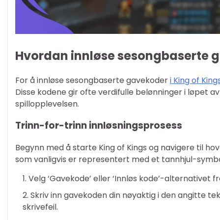
Hvordan innløse sesongbaserte ga
For å innløse sesongbaserte gavekoder
i King of King
Disse kodene gir ofte verdifulle belønninger i løpet
spillopplevelsen.
Trinn-for-trinn innløsningsprosess
Begynn med å starte King of Kings og navigere til hove
som vanligvis er representert med et tannhjul-symbo
Velg ‘Gavekode’ eller ‘Innløs kode’-alternativet 
Skriv inn gavekoden din nøyaktig i den angitte te
skrivefeil.