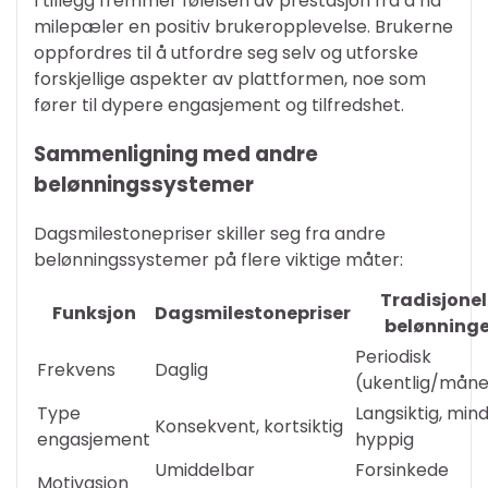
I tillegg fremmer følelsen av prestasjon fra å nå
milepæler en positiv brukeropplevelse. Brukerne
oppfordres til å utfordre seg selv og utforske
forskjellige aspekter av plattformen, noe som
fører til dypere engasjement og tilfredshet.
Sammenligning med andre
belønningssystemer
Dagsmilestonepriser skiller seg fra andre
belønningssystemer på flere viktige måter:
Tradisjonel
Funksjon
Dagsmilestonepriser
belønninge
Periodisk
Frekvens
Daglig
(ukentlig/måne
Type
Langsiktig, min
Konsekvent, kortsiktig
engasjement
hyppig
Umiddelbar
Forsinkede
Motivasjon