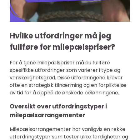
Hvilke utfordringer må jeg
fullføre for milepælspriser?
For å tjene milepælspriser må du fullføre
spesifikke utfordringer som varierer i type og
vanskelighetsgrad. Disse utfordringene krever
ofte en strategisk tilnærming og en forpliktelse
av tid for å oppnå de ønskede belønningene.
Oversikt over utfordringstyper i
milepælsarrangementer
Milepælsarrangementer har vanligvis en rekke
utfordringstyper som tester ulike ferdigheter og