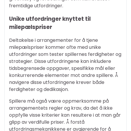
fremtidige utfordringer.
Unike utfordringer knyttet til
milepælspriser
Deltakelse i arrangementer for å tjene
milepælspriser kommer ofte med unike
utfordringer som tester spillernes ferdigheter og
strategier. Disse utfordringene kan inkludere
tidsbegrensede oppgaver, spesifikke mål eller
konkurrerende elementer mot andre spillere. Å
navigere disse utfordringene krever både
ferdigheter og dedikasjon.
Spillere må også være oppmerksomme på
arrangementets regler og krav, da det å ikke
oppfylle visse kriterier kan resultere i at man går
glipp av verdifulle priser. Å forstå
utfordringsmekanikkene er avgjørende for å