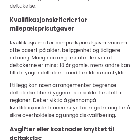
deltakelse.
Kvalifikasjonskriterier for
milepælsprisutgaver
Kvalifikasjonen for milepælsprisutgaver varierer
ofte basert på alder, beliggenhet og tidligere
erfaring. Mange arrangementer krever at
deltakerne er minst 18 år gamle, mens andre kan
tillate yngre deltakere med foreldres samtykke.
I tillegg kan noen arrangementer begrense
deltakelse til innbyggere i spesifikke land eller
regioner. Det er viktig å gjennomgå
kvalifikasjonskriteriene nøye før registrering for å
sikre overholdelse og unngå diskvalifisering.
Avgifter eller kostnader knyttet til
deltakelse