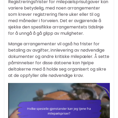
Registreringsfrister for milepælsprisutgaver kan
variere betydelig, med noen arrangementer
som krever registrering flere uker eller til og
med måneder i forveien. Det er avgjørende å
sjekke den spesifikke arrangementets tidslinje
for å unngå å gå glipp av muligheter.
Mange arrangementer vil også ha frister for
betaling av avgifter, innlevering av nødvendige
dokumenter og andre kritiske milepæler. Å sette
påminnelser for disse datoene kan hjelpe
deltakerne med å holde seg organisert og sikre
at de oppfyller alle nødvendige krav.