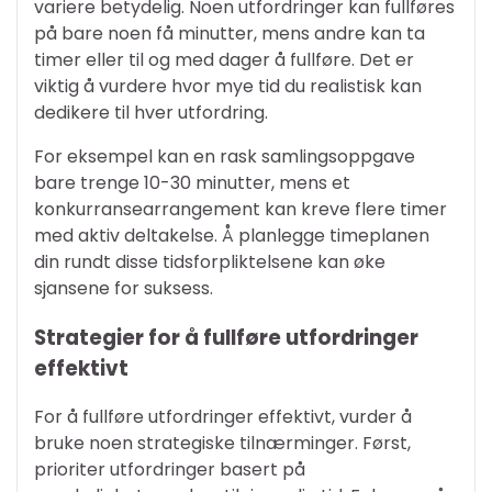
variere betydelig. Noen utfordringer kan fullføres
på bare noen få minutter, mens andre kan ta
timer eller til og med dager å fullføre. Det er
viktig å vurdere hvor mye tid du realistisk kan
dedikere til hver utfordring.
For eksempel kan en rask samlingsoppgave
bare trenge 10-30 minutter, mens et
konkurransearrangement kan kreve flere timer
med aktiv deltakelse. Å planlegge timeplanen
din rundt disse tidsforpliktelsene kan øke
sjansene for suksess.
Strategier for å fullføre utfordringer
effektivt
For å fullføre utfordringer effektivt, vurder å
bruke noen strategiske tilnærminger. Først,
prioriter utfordringer basert på