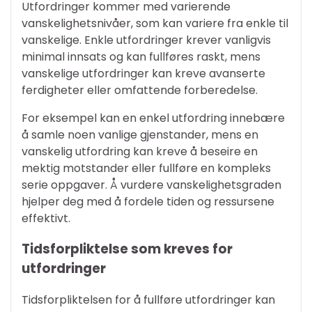
Utfordringer kommer med varierende
vanskelighetsnivåer, som kan variere fra enkle til
vanskelige. Enkle utfordringer krever vanligvis
minimal innsats og kan fullføres raskt, mens
vanskelige utfordringer kan kreve avanserte
ferdigheter eller omfattende forberedelse.
For eksempel kan en enkel utfordring innebære
å samle noen vanlige gjenstander, mens en
vanskelig utfordring kan kreve å beseire en
mektig motstander eller fullføre en kompleks
serie oppgaver. Å vurdere vanskelighetsgraden
hjelper deg med å fordele tiden og ressursene
effektivt.
Tidsforpliktelse som kreves for
utfordringer
Tidsforpliktelsen for å fullføre utfordringer kan