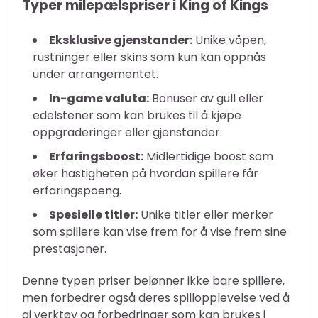
Typer milepælspriser i King of Kings
Eksklusive gjenstander:
Unike våpen,
rustninger eller skins som kun kan oppnås
under arrangementet.
In-game valuta:
Bonuser av gull eller
edelstener som kan brukes til å kjøpe
oppgraderinger eller gjenstander.
Erfaringsboost:
Midlertidige boost som
øker hastigheten på hvordan spillere får
erfaringspoeng.
Spesielle titler:
Unike titler eller merker
som spillere kan vise frem for å vise frem sine
prestasjoner.
Denne typen priser belønner ikke bare spillere,
men forbedrer også deres spillopplevelse ved å
gi verktøy og forbedringer som kan brukes i