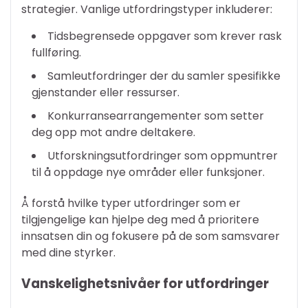
strategier. Vanlige utfordringstyper inkluderer:
Tidsbegrensede oppgaver som krever rask
fullføring.
Samleutfordringer der du samler spesifikke
gjenstander eller ressurser.
Konkurransearrangementer som setter
deg opp mot andre deltakere.
Utforskningsutfordringer som oppmuntrer
til å oppdage nye områder eller funksjoner.
Å forstå hvilke typer utfordringer som er
tilgjengelige kan hjelpe deg med å prioritere
innsatsen din og fokusere på de som samsvarer
med dine styrker.
Vanskelighetsnivåer for utfordringer