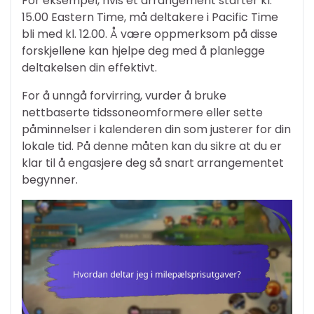
For eksempel, hvis et arrangement starter kl.
15.00 Eastern Time, må deltakere i Pacific Time
bli med kl. 12.00. Å være oppmerksom på disse
forskjellene kan hjelpe deg med å planlegge
deltakelsen din effektivt.
For å unngå forvirring, vurder å bruke
nettbaserte tidssoneomformere eller sette
påminnelser i kalenderen din som justerer for din
lokale tid. På denne måten kan du sikre at du er
klar til å engasjere deg så snart arrangementet
begynner.