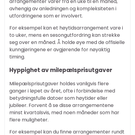
arrangementer varer fra en uke til en måned,
avhengig av anledningen og kompleksiteten i
utfordringene som er involvert.
For eksempel kan et høytidsarrangement vare i
to uker, mens en sesongutfordring kan strekke
seg over en måned. Å holde øye med de offisielle
kunngjøringene er avgjørende for nøyaktig
timing.
Hyppighet av milepælsprisutgaver
Milepælsprisutgaver holdes vanligvis flere
ganger i løpet av året, ofte i forbindelse med
betydningsfulle datoer som høytider eller
jubileer. Forvent å se disse arrangementene
minst kvartalsvis, med noen måneder som har
flere muligheter.
For eksempel kan du finne arrangementer rundt